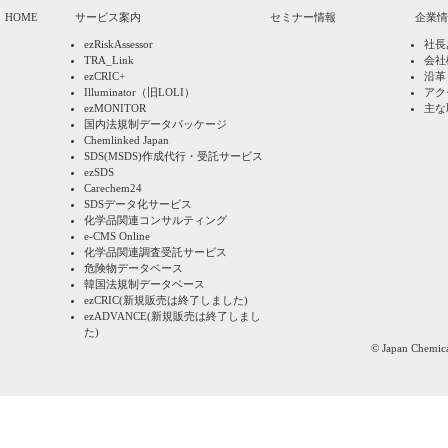
HOME
サービス案内
セミナー情報
企業情
ezRiskAssessor
社長
TRA_Link
会社
ezCRIC+
沿革
Illuminator（旧LOLI）
アク
ezMONITOR
主な
国内法規制データパッケージ
Chemlinked Japan
SDS(MSDS)作成代行・受託サービス
ezSDS
Carechem24
SDSデータ化サービス
化学品関連コンサルティング
e-CMS Online
化学品関連調査受託サービス
危険物データベース
韓国法規制データベース
ezCRIC(新規販売は終了しました)
ezADVANCE(新規販売は終了しまし
た)
©
Japan Chemica