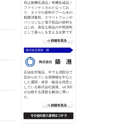
容は無機化成品／有機化成品／
ファインケミカルとなってお
り、タイヤの原料やプール水の
殺菌消毒剤、スマートフォンや
パソコンなど電子部品の材料を
はじめ、身近な商品の中間原料
として暮らしを支える企業です
株式会社築港 様
石油化学製品、中でも消防法で
定められている危険物を中心と
した通関・保管・輸送を得意と
している株式会社築港。ezCRIC
が山積する課題を解決に導い
た。