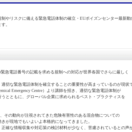
規制やリスクに備える緊急電話体制の確立・EUポイズンセンター最新動
ます。
の緊急電話番号の記載を求める規制への対応が世界各国でさらに厳しく
、適切な緊急電話体制を確立することの重要性が高まっているのが現状
emical Emergency Centre）より講師を招き、適切な緊急電話体制が
行うとともに、グローバル企業に求められるベスト・プラクティスを
表以降、その動向が注視されてきた危険有害性のある混合物についての
動きが現地でもいよいよ本格的になってきました。
、正確な情報収集や対応策の検討材料が少なく、苦慮されているとの声