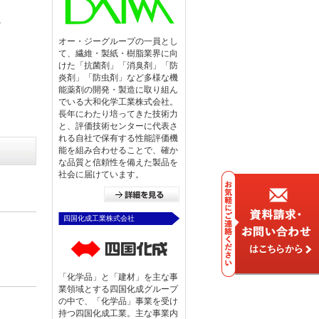
。
オー・ジーグループの一員とし
て、繊維・製紙・樹脂業界に向
けた「抗菌剤」「消臭剤」「防
炎剤」「防虫剤」など多様な機
能薬剤の開発・製造に取り組ん
でいる大和化学工業株式会社。
長年にわたり培ってきた技術力
と、評価技術センターに代表さ
れる自社で保有する性能評価機
能を組み合わせることで、確か
な品質と信頼性を備えた製品を
社会に届けています。
四国化成工業株式会社
「化学品」と「建材」を主な事
業領域とする四国化成グループ
の中で、「化学品」事業を受け
持つ四国化成工業。主な事業内