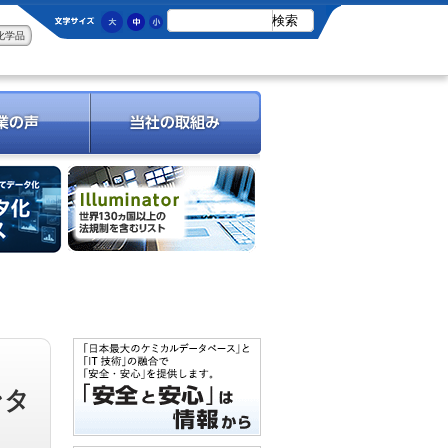
化学品
ンタ