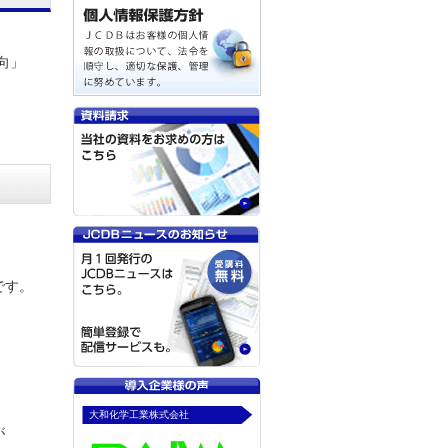
向」
です。
大和化学工業株式会社
が