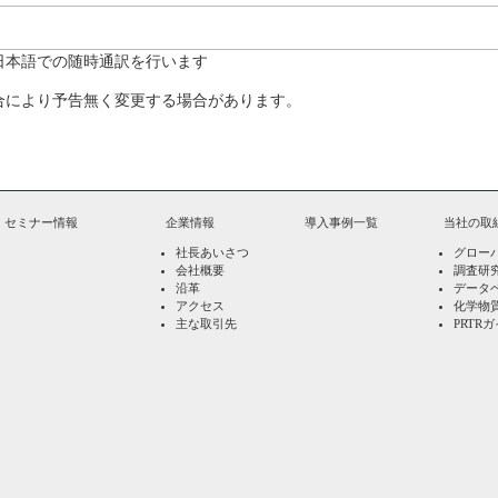
日本語での随時通訳を行います
合により予告無く変更する場合があります。
セミナー情報
企業情報
導入事例一覧
当社の取
社長あいさつ
グロー
会社概要
調査研
沿革
データ
アクセス
化学物
主な取引先
PRTR