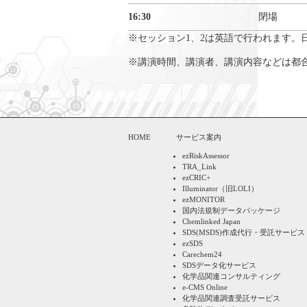
16:30
閉場
※セッション1、2は英語で行われます。
※講演時間、講演者、講演内容などは都
HOME
サービス案内
ezRiskAssessor
TRA_Link
ezCRIC+
Illuminator（旧LOLI）
ezMONITOR
国内法規制データパッケージ
Chemlinked Japan
SDS(MSDS)作成代行・受託サービス
ezSDS
Carechem24
SDSデータ化サービス
化学品関連コンサルティング
e-CMS Online
化学品関連調査受託サービス